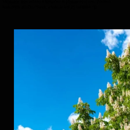
Milujeme túto robotu a konečne si plníme svoj sen. Poctivo
budujeme značku Slavic a toto je len jej začiatok :)).