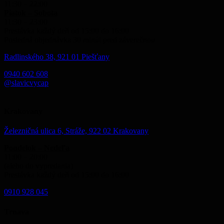
11:30 – 22:00
Piatok – Sobota
11:30 – 23:00
Prestávka každý deň od 15:00 do 16:00
Posledná objednávka 30 minút pred záverečnou
Radlinského 38, 921 01 Piešťany
0940 602 608
@slavicvycap
Krakovany
Železničná ulica 6, Stráže, 922 02 Krakovany
Pondelok – Nedeľa
11:00 – 20:00
(alebo do vypredania)
Prestávka každý deň od 15:00 do 16:00
0910 928 045
Trnava