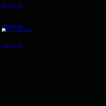
0910 928 045
Radlinského 38, Piešťany
0940 602 608
Leierov dvor, Winterova 1, Piešťany
0948 625 626