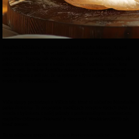
Pekařství Křižákovi je rodinná pekáreň na juhu Moravy. Aj keď
svoje remeslo robia “vo veľkom”, kladú dôraz na detail a
precíznosť. Najviac nás dostalo to, keď sme na exkurzii videli, ako
robia tisíce žemlí denne a každá prechádza ľudskou rukou. Sme
totálne radi, že máme žemličky práve z tejto pekárne. Máme od nich
silnú podporu a teší nás, že sa spájame s tými najlepšími. Spolu
tvoríme #svetovoaletradicne.
Vlčie sirupy pochádzajú z Vlčích hôr, ktoré sú súčasťou Národného
parku Poloniny. To prepojenie tradičných receptov starých mám a
ovocia s bylinkami z našej prírody a profesionálnymi zručnosťami
majiteľov (Miroslav Telehanič je slovenský Worldclass2019) nás
hneď dostalo.
Tu sa nádherne prepája náš slogan #svetovoaletradicne.