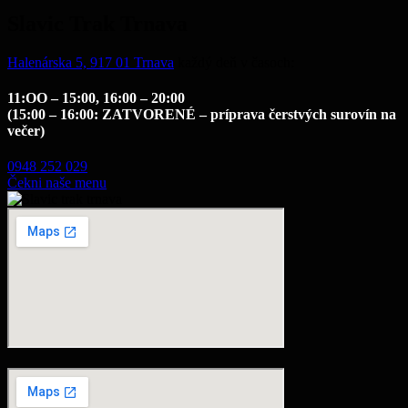
Slavic Trak Trnava
Halenárska 5, 917 01 Trnava
každý deň v časoch:
11:OO – 15:00, 16:00 – 20:00
(15:00 – 16:00: ZATVORENÉ – príprava čerst
vých surovín na
večer)
0948 252 029
Čekni naše menu