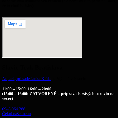
odborne volá
Maillardova reakcia
(ale nemusíš si to pamätať, stačí,
že to chutí božsky).
Slavic Trak Bratislava
Aupark, pri sade Janka Kráľa
každý deň v časoch:
11:00 – 15:00, 16:00 – 20:00
(15:00 – 16:00: ZATVORENÉ – príprava čerst
vých surovín na
večer)
0948 064 288
Čekni naše menu