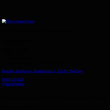
Tradičné slovenské suroviny v svetovom smeš burgri
Nedeľa – Štvrtok
11:30 – 21:00
Piatok – Sobota
11:30 – 22:00
(alebo do vypredania)
Prestávka každý deň od 15:00 do 16:00
Penzión Sunflower, Bratislavská 5, 921 01 Piešťany
0948 625 626
@slavicburger
Dokonale načapované tankové pivo s tradičnou kuchyňou na moderný štýl
Nedeľa – Štvrtok