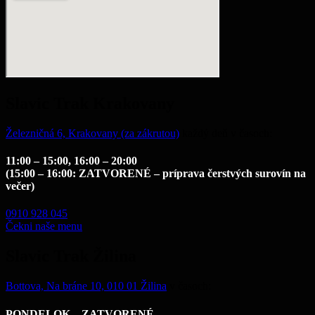
Slavic Trak Krakovany
Železničná 6, Krakovany (za zákrutou)
každý deň v časoch:
11:00 – 15:00, 16:00 – 20:00
(15:00 – 16:00: ZATVORENÉ – príprava čerst
vých surovín na
večer)
0910 928 045
Čekni naše menu
Slavic Trak Žilina
Bottova, Na bráne 10, 010 01 Žilina
v časoch:
PONDELOK – ZATVORENÉ