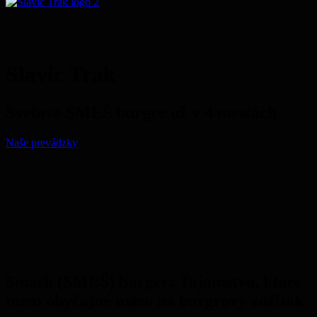
S
l
a
v
i
c
T
r
a
k
S
v
e
t
o
v
é
S
M
E
Š
b
u
r
g
r
e
u
ž
v
4
m
e
s
t
á
c
h
Naše prevádzky
Smash (SMEŠ) burger: Tajomstvo, ktoré
mení obyčajné mäso na burgrový zážitok