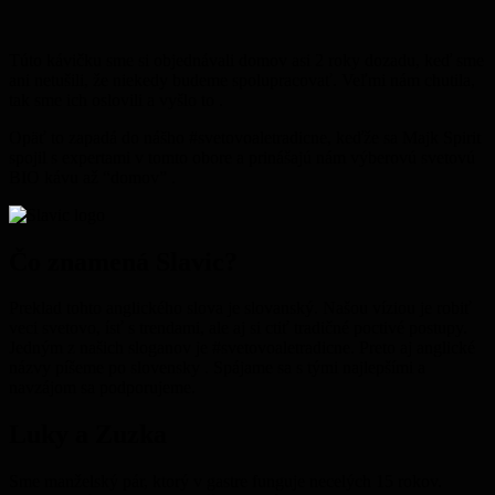
Túto kávičku sme si objednávali domov asi 2 roky dozadu, keď sme
ani netušili, že niekedy budeme spolupracovať. Veľmi nám chutila,
tak sme ich oslovili a vyšlo to .
Opäť to zapadá do nášho #svetovoaletradicne, keďže sa Majk Spirit
spojil s expertami v tomto obore a prinášajú nám výberovú svetovú
BIO kávu až “domov” .
Čo znamená Slavic?
Preklad tohto anglického slova je slovanský. Našou víziou je robiť
veci svetovo, ísť s trendami, ale aj si ctiť tradičné poctivé postupy.
Jedným z našich sloganov je #svetovoaletradicne. Preto aj anglické
názvy píšeme po slovensky . Spájame sa s tými najlepšími a
navzájom sa podporujeme.
Luky a Zuzka
Sme manželský pár, ktorý v gastre funguje necelých 15 rokov.