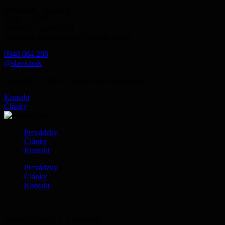
Pondelok – Nedeľa
11:00 – 20:00
(alebo do vypredania)
Prestávka každý deň od 15:00 do 16:00
0948 064 288
@slavictrak
Copyright © 2025. Všetky práva vyhradené.
Kontakt
Články
Prevádzky
Články
Kontakt
Prevádzky
Články
Kontakt
Železničná ulica 6, Krakovany