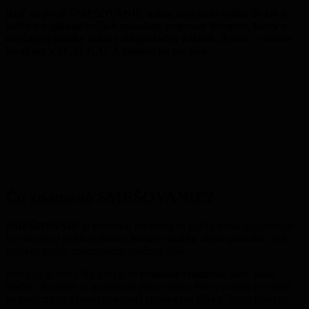
Keď sa povie SMEŠOVANIE mäsa, zasvätení vedia, že ide o
jeden z najikonickejších spôsobov prípravy burgrov, ktorý z
obyčajnej placky mäsa robí poriadny zážitok. A áno – robíme
ho aj my v SLAVICU. A robíme ho poctivo.
Čo znamená SMEŠOVANIE?
SMEŠOVANIE
je technika, pri ktorej sa guľka mäsa (najčastejšie
hovädzieho)
pritlačí silou o horúcu platňu alebo panvicu
. Tak
vznikne tenký, rovnomerne opečený disk.
Prečo sa to robí? No lebo je to
brutálne efektívne.
Keď mäso
stlačíš, okamžite sa uzatvárajú póry, všetky šťavy ostanú vo vnútri a
na povrchu sa vytvorí dokonalá chrumkavá kôrka. Tento efekt sa