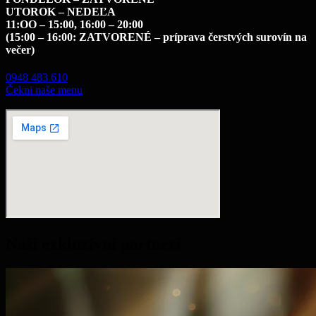
UTOROK – NEDEĽA
11:OO – 15:00, 16:00 – 20:00
(15:00 – 16:00: ZATVORENÉ – príprava čerst
vých surovín na
večer)
0948 483 610
Čekni naše menu
Naši exkluzívni partneri